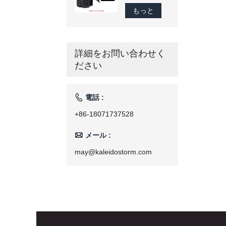
ロースター
庭用焙煎機
300 グラ
もっと
110 v/220 v
ム-1200 グラ
ム商業スマー
トコーヒー豆
ロースター家
詳細をお問い合わせく
庭用焙煎機
ださい
110 V/220 V

電話 :
+86-18071737528

メール :
may@kaleidostorm.com