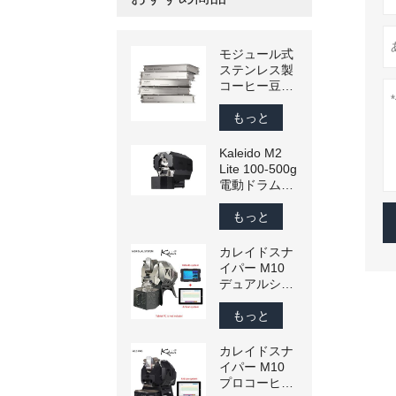
モジュール式
ステンレス製
コーヒー豆選
別ふるい – 生
豆と焙煎豆用
もっと
にメッシュサ
イズをカスタ
Kaleido M2
マイズ可能
Lite 100-500g
電動ドラム式
コーヒーロー
スター
もっと
（Artisan互
換）
カレイドスナ
イパー M10
デュアルシス
テムコーヒー
ロースター
もっと
300 グラ
ム-1200 グラ
カレイドスナ
ム商業スマー
イパー M10
トコーヒー豆
プロコーヒー
ロースター家