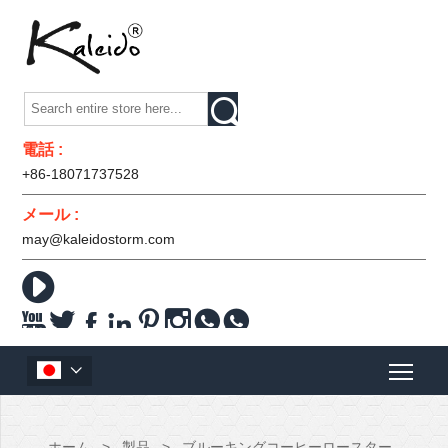

電話 :
+86-18071737528
メール :
may@kaleidostorm.com










ホーム
>
製品
>
ブルーキングコーヒーロースター