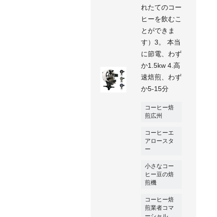
れたてのコー
ヒーを飲むこ
とができま
す）3。 本当
に節電、わず
か1.5kw 4.高
速焙煎、わず
か5-15分
コーヒー焙
煎広州
コーヒーエ
アロースタ
ー
小さなコー
ヒー豆の焙
煎機
コーヒー焙
煎業者コマ
ーシャル