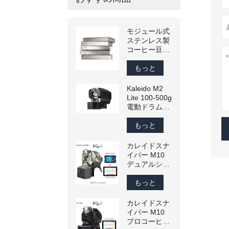
モジュール式
ステンレス製
コーヒー豆選
別ふるい – 生
豆と焙煎豆用
もっと
にメッシュサ
イズをカスタ
Kaleido M2
マイズ可能
Lite 100-500g
電動ドラム式
コーヒーロー
スター
もっと
（Artisan互
換）
カレイドスナ
イパー M10
デュアルシス
テムコーヒー
ロースター
もっと
300 グラ
ム-1200 グラ
カレイドスナ
ム商業スマー
イパー M10
トコーヒー豆
プロコーヒー
ロースター家