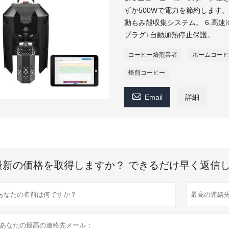
ずか500Wで電力を節約します。
動もみ殻収集システム。 6.高速
プラグ+自動加熱停止保護。
コーヒー焙煎業者
ホームコーヒ
焙煎コーヒー

Email
詳細
最新の価格を取得しますか？ できるだけ早く返信し