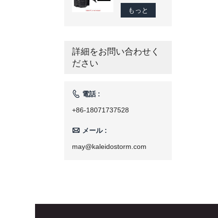
ロースター
庭用焙煎機
300 グラ
もっと
110 v/220 v
ム-1200 グラ
ム商業スマー
トコーヒー豆
ロースター家
詳細をお問い合わせく
庭用焙煎機
ださい
110 V/220 V

電話 :
+86-18071737528

メール :
may@kaleidostorm.com