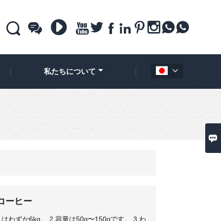











私たちについて


コーヒー
ずか6kg。 2.容量は50g〜150gです。 3.わ