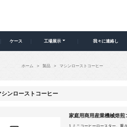
ケース
工場展示
我々に連絡し
ホーム
>
製品
>
マシンローストコーヒー
マシンローストコーヒー
家庭用商用産業機械焙煎
1.ミニコーヒーロースター。重さはわ