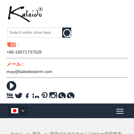

電話 :
+86-18071737528
メール :
may@kaleidostorm.com










ホーム
>
製品
>
販売のためのホームコーヒー焙煎業者