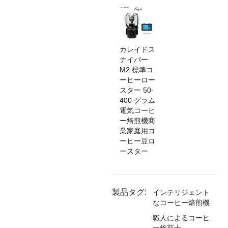
カレイドス
ナイパー
M2 標準コ
ーヒーロー
スター 50-
400 グラム
電気コーヒ
ー焙煎機商
業家庭用コ
ーヒー豆ロ
ースター
製品タグ:
インテリジェント
なコーヒー焙煎機
職人によるコーヒ