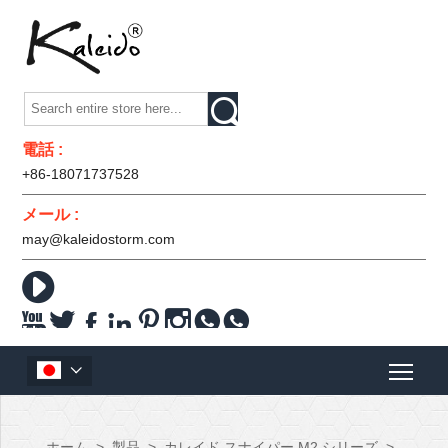

電話 :
+86-18071737528
メール :
may@kaleidostorm.com










ホーム
>
製品
>
カレイド スナイパー M2 シリーズ
>