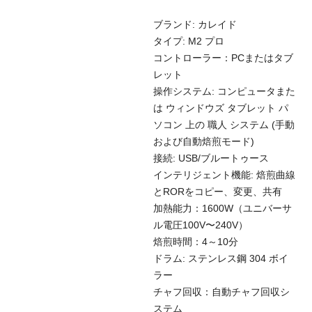
ブランド: カレイド
タイプ: M2 プロ
コントローラー：PCまたはタブ
レット
操作システム: コンピュータまた
は ウィンドウズ タブレット パ
ソコン 上の 職人 システム (手動
および自動焙煎モード)
接続: USB/ブルートゥース
インテリジェント機能: 焙煎曲線
とRORをコピー、変更、共有
加熱能力：1600W（ユニバーサ
ル電圧100V〜240V）
焙煎時間：4～10分
ドラム: ステンレス鋼 304 ボイ
ラー
チャフ回収：自動チャフ回収シ
ステム