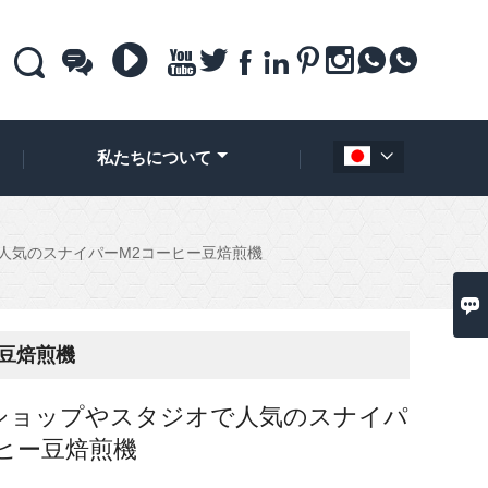











私たちについて

人気のスナイパーM2コーヒー豆焙煎機

豆焙煎機
ショップやスタジオで人気のスナイパ
ーヒー豆焙煎機