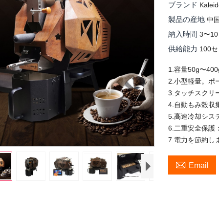
ブランド
Kalei
製品の産地
中
納入時間
3〜1
供給能力
100
1.容量50g〜
2.小​​型軽量
3.タッチスク
4.自動もみ殻
5.高速冷却シス
6.二重安全保
7.電力を節約し

Email