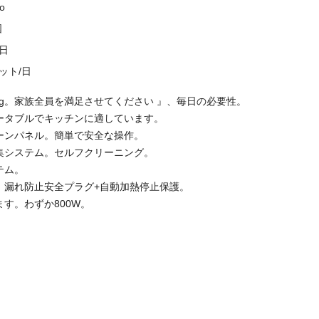
do
国
0日
セット/日
400g。家族全員を満足させてください 』、毎日の必要性。
。ポータブルでキッチンに適しています。
リーンパネル。簡単で安全な操作。
収集システム。セルフクリーニング。
テム。
護：漏れ防止安全プラグ+自動加熱停止保護。
ます。わずか800W。