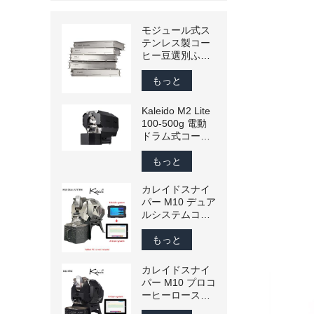
モジュール式ス
テンレス製コー
ヒー豆選別ふる
い – 生豆と焙煎
豆用にメッシュ
もっと
サイズをカスタ
マイズ可能
Kaleido M2 Lite
100-500g 電動
ドラム式コーヒ
ーロースター
（Artisan互換）
もっと
カレイドスナイ
パー M10 デュア
ルシステムコー
ヒーロースター
300 グラ
もっと
ム-1200 グラム
商業スマートコ
カレイドスナイ
ーヒー豆ロース
パー M10 プロコ
ター家庭用焙煎
ーヒーロースタ
機 110 v/220 v
ー 300 グラ