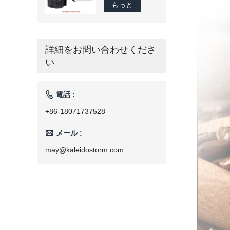
ム-1200 グラム
もっと
商業スマートコ
ーヒー豆ロース
ター家庭用焙煎
機 110 V/220 V
詳細をお問い合わせくださ
い

電話 :
+86-18071737528

メール :
may@kaleidostorm.com