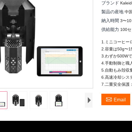
ブランド
Kalei
製品の産地
中
納入時間
3〜1
供給能力
100
1.ミニコーヒー
2.容量は50g〜
3.わずか500
4.手動制御と
5.自動もみ殻収
6.高速冷却シス
7.二重安全保

Email