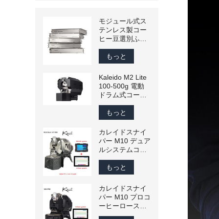
モジュール式ス
テンレス製コー
ヒー豆選別ふる
い – 生豆と焙煎
豆用にメッシュ
もっと
サイズをカスタ
マイズ可能
Kaleido M2 Lite
100-500g 電動
ドラム式コーヒ
ーロースター
（Artisan互換）
もっと
カレイドスナイ
パー M10 デュア
ルシステムコー
ヒーロースター
300 グラ
もっと
ム-1200 グラム
商業スマートコ
カレイドスナイ
ーヒー豆ロース
パー M10 プロコ
ター家庭用焙煎
ーヒーロースタ
機 110 v/220 v
ー 300 グラ