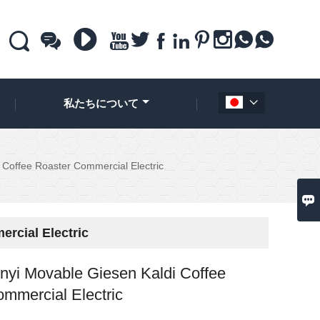











私たちについて

Coffee Roaster Commercial Electric

rcial Electric
yi Movable Giesen Kaldi Coffee
mmercial Electric