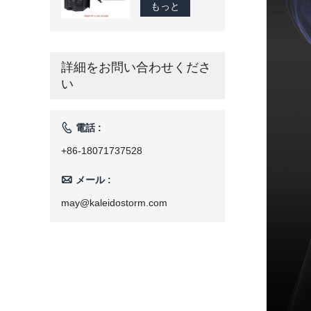
ム-1200 グラム
もっと
商業スマートコ
ーヒー豆ロース
ター家庭用焙煎
機 110 V/220 V
詳細をお問い合わせくださ
い

電話 :
+86-18071737528

メール :
may@kaleidostorm.com