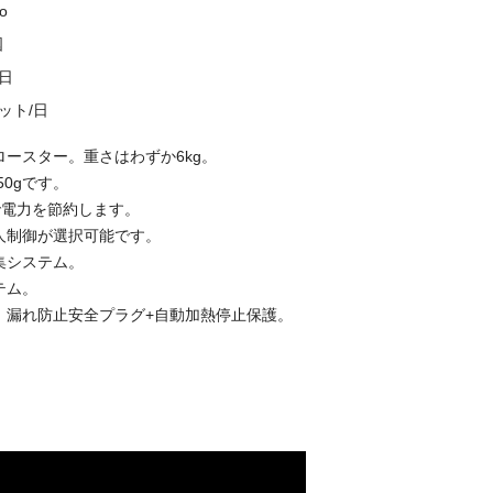
do
国
0日
セット/日
ロースター。重さはわずか6kg。
150gです。
Wで電力を節約します。
職人制御が選択可能です。
集システム。
テム。
護：漏れ防止安全プラグ+自動加熱停止保護。