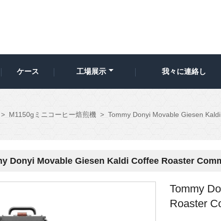
ケース
工場展示
我々に連絡し
>
M1150gミニコーヒー焙煎機
>
Tommy Donyi Movable Giesen Kaldi 
 Donyi Movable Giesen Kaldi Coffee Roaster Comme
Tommy Don
Roaster Co